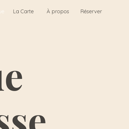
ue
La Carte
À propos
Réserver
ue
sse