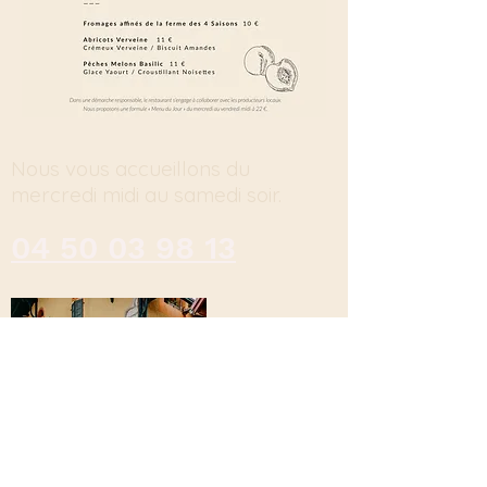
Nous vous accueillons du
mercredi midi au samedi soir.
04 50 03 98 13